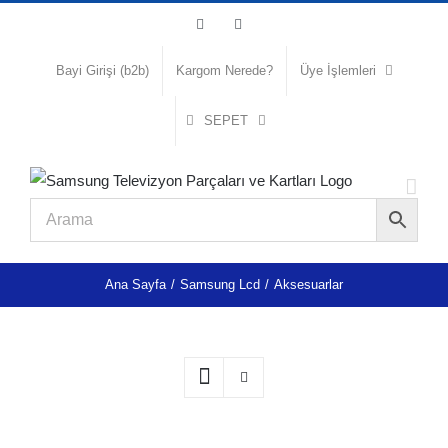
Skip
Facebook
Instagram
to
content
Bayi Girişi (b2b)
Kargom Nerede?
Üye İşlemleri
SEPET
Ana Sayfa
/
Samsung Lcd
/
Aksesuarlar