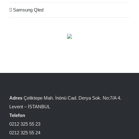
Samsung Qled
Adres
Çeliktepe Mah. İnönü Cad. Derya Sok. No:7/A 4.
Levent – İSTANBUL
Telefon
0212 325 55 23
0212 325 55 24