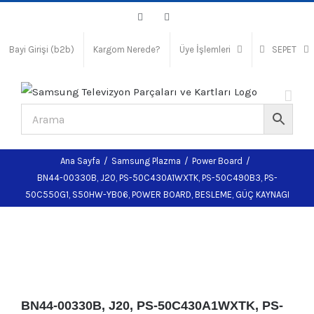
Skip
Facebook
Instagram
to
content
Bayi Girişi (b2b)
Kargom Nerede?
Üye İşlemleri
SEPET
Ana Sayfa
/
Samsung Plazma
/
Power Board
/
BN44-00330B, J20, PS-50C430A1WXTK, PS-50C490B3, PS-
50C550G1, S50HW-YB06, POWER BOARD, BESLEME, GÜÇ KAYNAGI
BN44-00330B, J20, PS-50C430A1WXTK, PS-