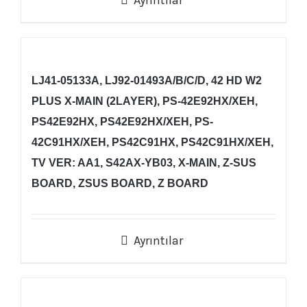
Ayrıntılar
LJ41-05133A, LJ92-01493A/B/C/D, 42 HD W2
PLUS X-MAIN (2LAYER), PS-42E92HX/XEH,
PS42E92HX, PS42E92HX/XEH, PS-
42C91HX/XEH, PS42C91HX, PS42C91HX/XEH,
TV VER: AA1, S42AX-YB03, X-MAIN, Z-SUS
BOARD, ZSUS BOARD, Z BOARD
Ayrıntılar