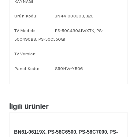
KAYNAGI
Ürün Kodu: BN44-00330B, J20
TV Modeli: PS-50C430A1WXTK, PS-
50C490B3, PS-50C550G1
TV Version:
Panel Kodu: S50HW-YB06
İlgili ürünler
BN61-06119X, PS-58C6500, PS-58C7000, PS-