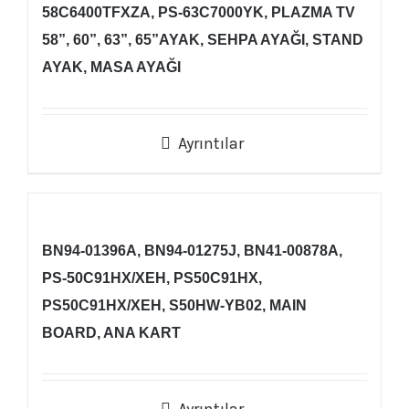
58C6400TFXZA, PS-63C7000YK, PLAZMA TV
58”, 60”, 63”, 65”AYAK, SEHPA AYAĞI, STAND
AYAK, MASA AYAĞI
Ayrıntılar
BN94-01396A, BN94-01275J, BN41-00878A,
PS-50C91HX/XEH, PS50C91HX,
PS50C91HX/XEH, S50HW-YB02, MAIN
BOARD, ANA KART