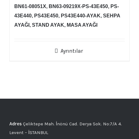
BN61-08051X, BN63-09219X-PS-43E450, PS-
43E440, PS43E450, PS43E440-AYAK, SEHPA
AYAĞI, STAND AYAK, MASA AYAĞI
Ayrıntılar
Adres
Çeliktepe Mah. İnönü Cad. Derya Sok. No:7/A 4.
Levent – İSTANBUL