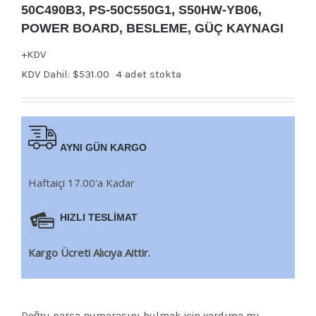
50C490B3, PS-50C550G1, S50HW-YB06,
POWER BOARD, BESLEME, GÜÇ KAYNAGI
+KDV
KDV Dahil:
$
531.00
4 adet stokta
AYNI GÜN KARGO
Haftaiçi 17.00'a Kadar
HIZLI TESLİMAT
Kargo Ücreti Alıcıya Aittir.
Doğru parça numarasını bulmak için yardıma mı