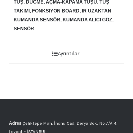
TUŞ, DÜĞME, AÇMA-KAPAMA TUŞU, TUŞ
TAKIMI, FONKSIYON BOARD, IR UZAKTAN
KUMANDA SENSÖR, KUMANDA ALICI GÖZ,
SENSÖR
Ayrıntılar
Adres
Çeliktepe Mah. İnönü Cad. Derya Sok. No:7/A 4.
Levent – İSTANBUL