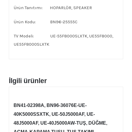
Ürün Tanıtımı: HOPARLÖR, SPEAKER
Ürün Kodu: BN96-25555C
TV Modeli: UE-55F8000SLXTK, UE55F8000,
UE55F8000SLXTK
İlgili ürünler
BN41-02398A, BN96-36076E-UE-
40K5000SSXTK, UE-50J5000AF, UE-
48J5000AF, UE-40J5000AW-TUŞ, DÜĞME,
AÇMA-KAPAMA TUŞU, TUŞ TAKIMI,