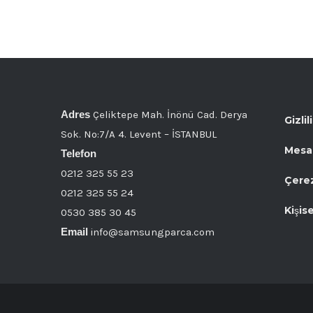
Adres
Çeliktepe Mah. İnönü Cad. Derya
Gizlil
Sok. No:7/A 4. Levent – İSTANBUL
Mesaf
Telefon
0212 325 55 23
Çerez
0212 325 55 24
Kişis
0530 385 30 45
Email
info@samsungparca.com