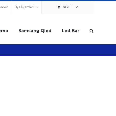
rede?
Üye İşlemleri
SEPET
zma
Samsung Qled
Led Bar