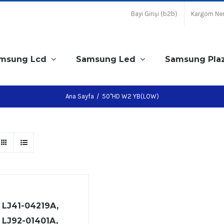
Bayi Girişi (b2b)
Kargom Ne
msung Lcd
Samsung Led
Samsung Pla
Ana Sayfa
/
50''HD W2 YB(LOW)
LJ41-04219A,
LJ92-01401A,