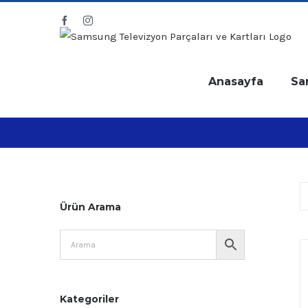
Skip
Facebook
Instagram
to
content
Anasayfa
Sa
Ürün Arama
Kategoriler