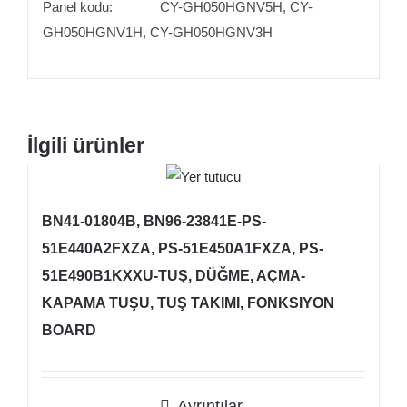
Panel kodu: CY-GH050HGNV5H, CY-
GH050HGNV1H, CY-GH050HGNV3H
İlgili ürünler
BN41-01804B, BN96-23841E-PS-
51E440A2FXZA, PS-51E450A1FXZA, PS-
51E490B1KXXU-TUŞ, DÜĞME, AÇMA-
KAPAMA TUŞU, TUŞ TAKIMI, FONKSIYON
BOARD
Ayrıntılar