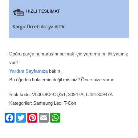
HIZLI TESLİMAT
Kargo Ücreti Alıcıya Aittir.
Doğru parça numarasını bulmak için yardıma mı ihtiyacınız
var?
Yardım Sayfamıza
bakın .
Bu öğeden hala emin değil misiniz? Önce bize sorun.
Stok kodu:
V500DK2-CQS1, 30947A, LJ94-30947A
Kategoriler:
Samsung Led
,
T-Con
Facebook
Twitter
Pinterest
Email
WhatsApp