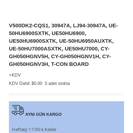
V500DK2-CQS1, 30947A, LJ94-30947A, UE-
50HU6900SXTK, UE50HU6900,
UE50HU6900SXTK, UE-50HU6950AUXTK,
UE-50HU7000ASXTK, UE50HU7000, CY-
GH050HGNV5H, CY-GH050HGNV1H, CY-
GH050HGNV3H, T-CON BOARD
+KDV
KDV Dahil:
$
0.00
5 adet stokta
AYNI GÜN KARGO
Haftaiçi 17.00'a Kadar