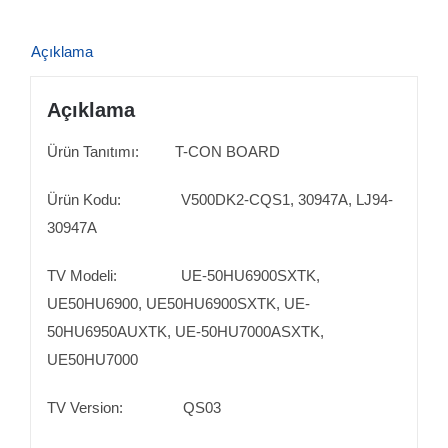
Açıklama
Açıklama
Ürün Tanıtımı: T-CON BOARD
Ürün Kodu: V500DK2-CQS1, 30947A, LJ94-
30947A
TV Modeli: UE-50HU6900SXTK,
UE50HU6900, UE50HU6900SXTK, UE-
50HU6950AUXTK, UE-50HU7000ASXTK,
UE50HU7000
TV Version: QS03