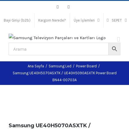
Skip
Facebook
Instagram
to
content
Bayi Girişi (b2b)
Kargom Nerede?
Üye İşlemleri
SEPET
Ana Sayfa
/
Samsung Led
/
Power Board
/
Samsung UE40H5070ASXTK / UE40H5090ASXTK Power Board
BN44-00703A
Samsung UE40H5070ASXTK /