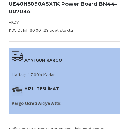
UE40H5090ASXTK Power Board BN44-
00703A
+KDV
KDV Dahil:
$
0.00
23 adet stokta
AYNI GÜN KARGO
Haftaiçi 17.00'a Kadar
HIZLI TESLİMAT
Kargo Ücreti Alıcıya Aittir.
Doğru parça numarasını bulmak için yardıma mı