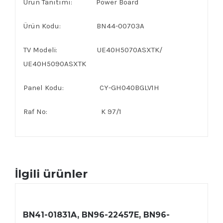
Ürün Tanıtımı: Power Board
Ürün Kodu: BN44-00703A
TV Modeli: UE40H5070ASXTK/
UE40H5090ASXTK
Panel Kodu: CY-GH040BGLV1H
Raf No: K 97/1
İlgili ürünler
BN41-01831A, BN96-22457E, BN96-