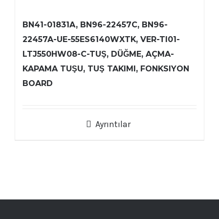
BN41-01831A, BN96-22457C, BN96-
22457A-UE-55ES6140WXTK, VER-TI01-
LTJ550HW08-C-TUŞ, DÜĞME, AÇMA-
KAPAMA TUŞU, TUŞ TAKIMI, FONKSIYON
BOARD
Ayrıntılar