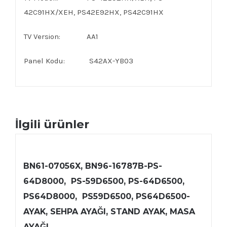
42C91HX/XEH, PS42E92HX, PS42C91HX
TV Version: AA1
Panel Kodu: S42AX-YB03
İlgili ürünler
BN61-07056X, BN96-16787B-PS-
64D8000, PS-59D6500, PS-64D6500,
PS64D8000, PS59D6500, PS64D6500-
AYAK, SEHPA AYAĞI, STAND AYAK, MASA
AYAĞI