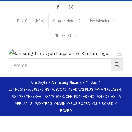
Skip
Facebook
Instagram
to
content
Bayi Girişi (b2b)
Kargom Nerede?
Üye İşlemleri
SEPET
Ana Sayfa
/
Samsung Plazma
/
Y- Sus
/
LJ41-05134A, LJ92-01494A/B/C/D, 42HD W2 PLUS Y-MAIN (2LAYER),
PS-42E92HX/XEH, PS-42C91HX/XEH, PS42E92HX, PS42C91HX, TV
VER: AA1, S42AX-YB03, Y-MAIN, Y-SUS BOARD, YSUS BOARD, Y
BOARD