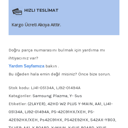
HIZLI TESLİMAT
Kargo Ücreti Alıcıya Aittir.
Doğru parça numarasını bulmak için yardıma mı
ihtiyacınız var?
Yardım Sayfamıza
bakın .
Bu öğeden hala emin değil misiniz? Önce bize sorun.
Stok kodu:
LJ41-05134A, LJ92-01494A
Kategoriler:
Samsung Plazma
,
Y- Sus
Etiketler:
(2LAYER)
,
42HD W2 PLUS Y-MAIN
,
AA1
,
LJ41-
05134A
,
LJ92-01494A
,
PS-42C91HX/XEH
,
PS-
42E92HX/XEH
,
Ps42C91HX
,
PS42E92HX
,
S42AX-YB03
,
TV VER: AA1
,
Y BOARD
,
Y-MAIN
,
Y-SUS BOARD
,
YSUS