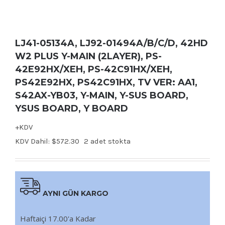
LJ41-05134A, LJ92-01494A/B/C/D, 42HD
W2 PLUS Y-MAIN (2LAYER), PS-
42E92HX/XEH, PS-42C91HX/XEH,
PS42E92HX, PS42C91HX, TV VER: AA1,
S42AX-YB03, Y-MAIN, Y-SUS BOARD,
YSUS BOARD, Y BOARD
+KDV
KDV Dahil:
$
572.30
2 adet stokta
AYNI GÜN KARGO
Haftaiçi 17.00'a Kadar