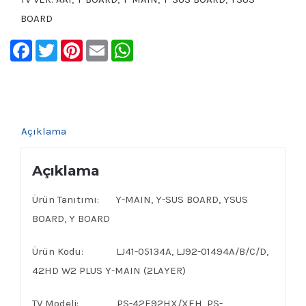
BOARD
Facebook
Twitter
Pinterest
Email
WhatsApp
Açıklama
Açıklama
Ürün Tanıtımı: Y-MAIN, Y-SUS BOARD, YSUS
BOARD, Y BOARD
Ürün Kodu: LJ41-05134A, LJ92-01494A/B/C/D,
42HD W2 PLUS Y-MAIN (2LAYER)
TV Modeli: PS-42E92HX/XEH, PS-