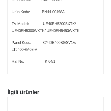
Ürün Kodu: BN44-00498A
TV Modeli: UE40EH5200SXTK/
UE40EH5300WXTK/ UE40EH5450WXTK
Panel Kodu: CY-DE400BGSV1V/
LTJ400HM08-V
Raf No: K 64/1
İlgili ürünler