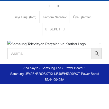
Skip
Facebook
Instagram
to
content
Bayi Girişi (b2b)
Kargom Nerede?
Üye İşlemleri
SEPET
Ana Sayfa
/
Samsung Led
/
Power Board
/
Samsung UE40EH5200SXTK/ UE40EH5300WXT Power Board
BN44-00498A