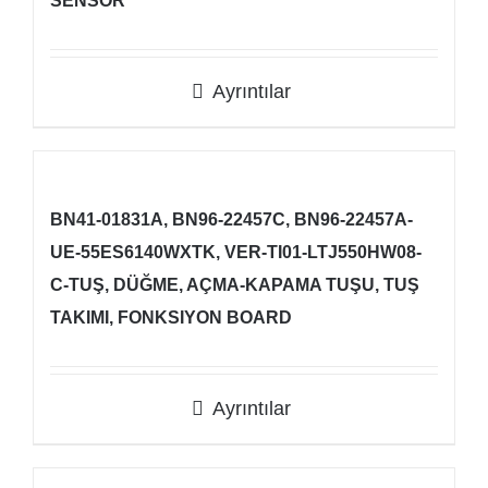
SENSÖR
Ayrıntılar
BN41-01831A, BN96-22457C, BN96-22457A-
UE-55ES6140WXTK, VER-TI01-LTJ550HW08-
C-TUŞ, DÜĞME, AÇMA-KAPAMA TUŞU, TUŞ
TAKIMI, FONKSIYON BOARD
Ayrıntılar