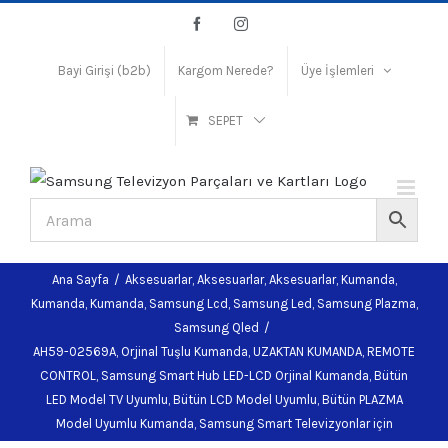
Skip
Facebook
Instagram
to
content
Bayi Girişi (b2b)
Kargom Nerede?
Üye İşlemleri
SEPET
Ana Sayfa
/
Aksesuarlar
,
Aksesuarlar
,
Aksesuarlar
,
Kumanda
,
Kumanda
,
Kumanda
,
Samsung Lcd
,
Samsung Led
,
Samsung Plazma
,
Samsung Qled
/
AH59-02569A, Orjinal Tuşlu Kumanda, UZAKTAN KUMANDA, REMOTE
CONTROL, Samsung Smart Hub LED-LCD Orjinal Kumanda, Bütün
LED Model TV Uyumlu, Bütün LCD Model Uyumlu, Bütün PLAZMA
Model Uyumlu Kumanda, Samsung Smart Televizyonlar için