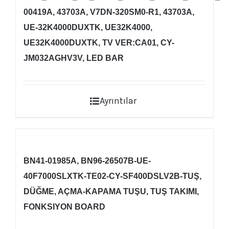
00419A, 43703A, V7DN-320SM0-R1, 43703A,
UE-32K4000DUXTK, UE32K4000,
UE32K4000DUXTK, TV VER:CA01, CY-
JM032AGHV3V, LED BAR
Ayrıntılar
BN41-01985A, BN96-26507B-UE-
40F7000SLXTK-TE02-CY-SF400DSLV2B-TUŞ,
DÜĞME, AÇMA-KAPAMA TUŞU, TUŞ TAKIMI,
FONKSIYON BOARD