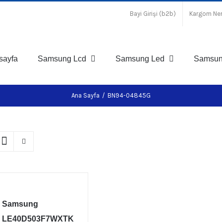
Bayi Girişi (b2b)
Kargom Ne
sayfa
Samsung Lcd
Samsung Led
Samsun
Ana Sayfa
/
BN94-04845G
Samsung
LE40D503F7WXTK