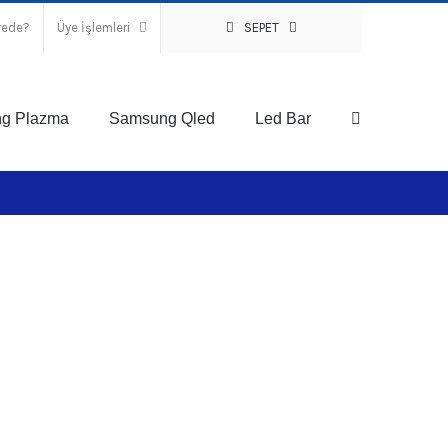
rede?
Üye İşlemleri
SEPET
g Plazma
Samsung Qled
Led Bar